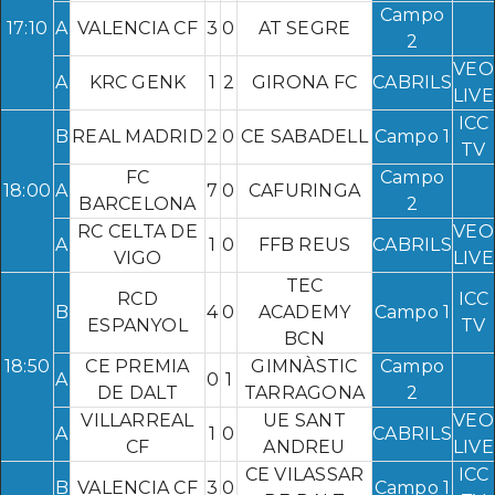
Campo
17:10
A
VALENCIA CF
3
0
AT SEGRE
2
VEO
A
KRC GENK
1
2
GIRONA FC
CABRILS
LIVE
ICC
B
REAL MADRID
2
0
CE SABADELL
Campo 1
TV
FC
Campo
18:00
A
7
0
CAFURINGA
BARCELONA
2
RC CELTA DE
VEO
A
1
0
FFB REUS
CABRILS
VIGO
LIVE
TEC
RCD
ICC
B
4
0
ACADEMY
Campo 1
ESPANYOL
TV
BCN
18:50
CE PREMIA
GIMNÀSTIC
Campo
A
0
1
DE DALT
TARRAGONA
2
VILLARREAL
UE SANT
VEO
A
1
0
CABRILS
CF
ANDREU
LIVE
CE VILASSAR
ICC
B
VALENCIA CF
3
0
Campo 1