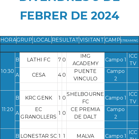
FEBRER DE 2024
HORA
GRUP
LOCAL
RESULTAT
VISITANT
CAMP
STREAMING
IMG
ICC
B
LATHI FC
7
0
Campo 1
ACADEMY
TV
10:30
PUENTE
Campo
A
CESA
4
0
VINCULO
2
SHELBOURNE
ICC
B
KRC GENK
1
0
Campo 1
FC
TV
11:20
EC
CE PREMIA
Campo
A
1
0
GRANOLLERS
DE DALT
2
ICC
B
LONESTAR SC
1
1
MALVA
Campo 1