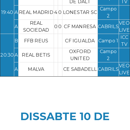
DE DALT
TV
Campo
19:40
A
REAL MADRID
4
0
LONESTAR SC
2
REAL
VEO
A
0
0
CF MANRESA
CABRILS
SOCIEDAD
LIVE
ICC
B
FFB REUS
CF IGUALDA
Campo 1
TV
OXFORD
Campo
20:30
A
REAL BETIS
UNITED
2
VEO
A
MALVA
CE SABADELL
CABRILS
LIVE
DISSABTE 10 DE