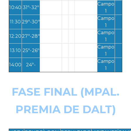
Campo
10:40
31º-32º
1
Campo
11:30
29º-30º
1
Campo
12:20
27º-28º
1
Campo
13:10
25º-26º
1
Campo
14:00
24º-
1
FASE FINAL (MPAL.
PREMIA DE DALT)