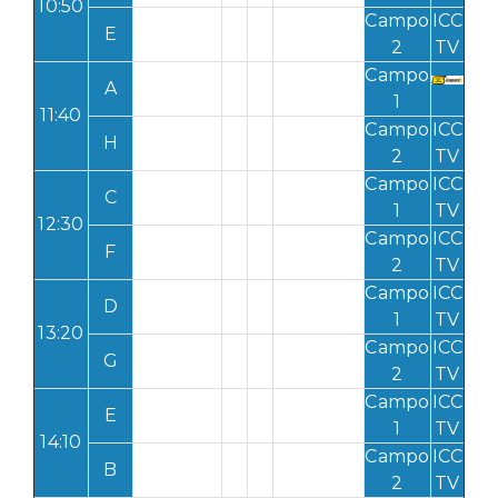
10:50
Campo
ICC
E
2
TV
Campo
A
1
11:40
Campo
ICC
H
2
TV
Campo
ICC
C
1
TV
12:30
Campo
ICC
F
2
TV
Campo
ICC
D
1
TV
13:20
Campo
ICC
G
2
TV
Campo
ICC
E
1
TV
14:10
Campo
ICC
B
2
TV