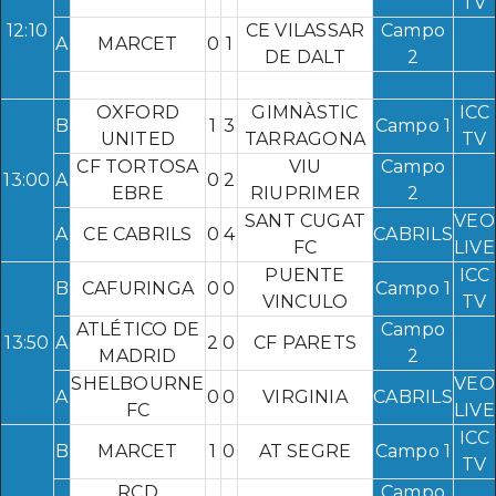
TV
12:10
CE VILASSAR
Campo
A
MARCET
0
1
DE DALT
2
OXFORD
GIMNÀSTIC
ICC
B
1
3
Campo 1
UNITED
TARRAGONA
TV
CF TORTOSA
VIU
Campo
13:00
A
0
2
EBRE
RIUPRIMER
2
SANT CUGAT
VEO
A
CE CABRILS
0
4
CABRILS
FC
LIVE
PUENTE
ICC
B
CAFURINGA
0
0
Campo 1
VINCULO
TV
ATLÉTICO DE
Campo
13:50
A
2
0
CF PARETS
MADRID
2
SHELBOURNE
VEO
A
0
0
VIRGINIA
CABRILS
FC
LIVE
ICC
B
MARCET
1
0
AT SEGRE
Campo 1
TV
RCD
Campo