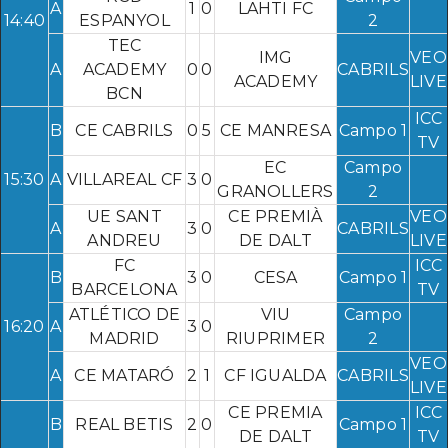
A
1
0
LAHTI FC
14:40
ESPANYOL
2
TEC
IMG
VEO
A
ACADEMY
0
0
CABRILS
ACADEMY
LIVE
BCN
ICC
B
CE CABRILS
0
5
CE MANRESA
Campo 1
TV
EC
Campo
15:30
A
VILLAREAL CF
3
0
GRANOLLERS
2
UE SANT
CE PREMIÀ
VEO
A
3
0
CABRILS
ANDREU
DE DALT
LIVE
FC
ICC
B
3
0
CESA
Campo 1
BARCELONA
TV
ATLÉTICO DE
VIU
Campo
16:20
A
3
0
MADRID
RIUPRIMER
2
VEO
A
CE MATARÓ
2
1
CF IGUALDA
CABRILS
LIVE
CE PREMIA
ICC
B
REAL BETIS
2
0
Campo 1
DE DALT
TV