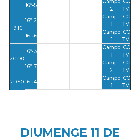
Campo
ICC
16º-5
2
TV
Campo
ICC
16º-2
1
TV
19:10
Campo
ICC
16º-6
2
TV
Campo
ICC
16º-3
1
TV
20:00
Campo
ICC
16º-7
2
TV
Campo
ICC
20:50
16º-4
1
TV
DIUMENGE 11 DE