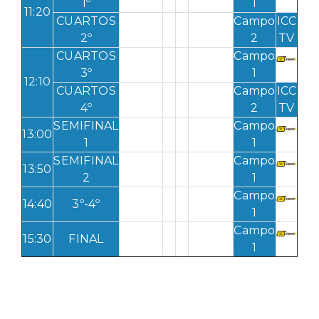
1º
1
11:20
CUARTOS
Campo
ICC
2º
2
TV
CUARTOS
Campo
3º
1
12:10
CUARTOS
Campo
ICC
4º
2
TV
SEMIFINAL
Campo
13:00
1
1
SEMIFINAL
Campo
13:50
2
1
Campo
14:40
3º-4º
1
Campo
15:30
FINAL
1