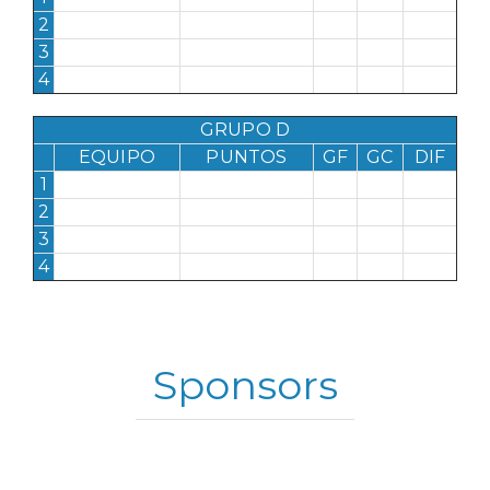
2
3
4
GRUPO D
EQUIPO
PUNTOS
GF
GC
DIF
1
2
3
4
Sponsors