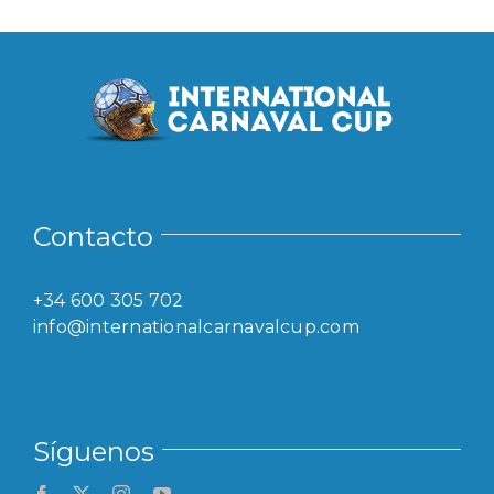
Contacto
+34 600 305 702
info@internationalcarnavalcup.com
Síguenos