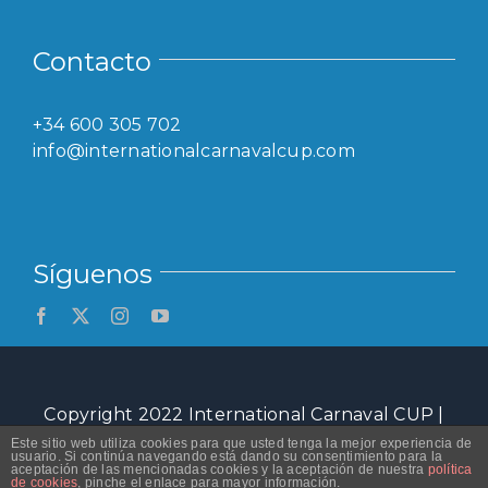
Contacto
+34 600 305 702
info@internationalcarnavalcup.com
Síguenos
Copyright 2022 International Carnaval CUP |
All Rights Reserved | Powered by
Públic
Este sitio web utiliza cookies para que usted tenga la mejor experiencia de
usuario. Si continúa navegando está dando su consentimiento para la
Objectiu
|
Protección de Datos
aceptación de las mencionadas cookies y la aceptación de nuestra
política
de cookies
, pinche el enlace para mayor información.