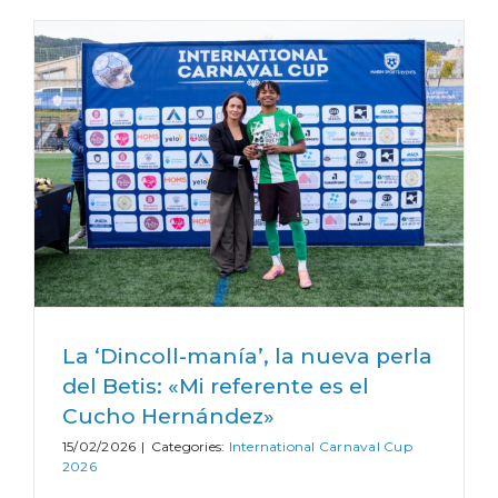
La ‘Dincoll-manía’, la nueva perla
del Betis: «Mi referente es el
Cucho Hernández»
15/02/2026
|
Categories:
International Carnaval Cup
2026