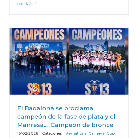
Leer Más
El Badalona se proclama
campeón de la fase de plata y el
Manresa… ¡Campeón de bronce!
16/02/2026
|
Categories:
International Carnaval Cup