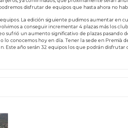
anjeros, ya confirmados, que próximamente serán anunc
, podremos disfrutar de equipos que hasta ahora no hab
quipos. La edición siguiente pudimos aumentar en cuat
a, volvimos a conseguir incrementar 4 plazas más los cl
neo sufrió un aumento significativo de plazas pasando de 
omo lo conocemos hoy en día. Tener la sede en Premià 
ación. Este año serán 32 equipos los que podrán disfruta