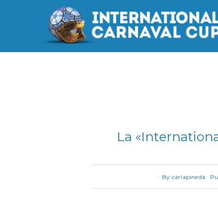
Saltar
al
contenido
La «Internation
By
carlapineda
Pu