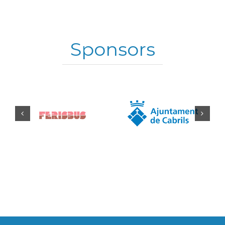
tor
02/
Sponsors