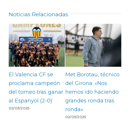
Noticias Relacionadas
El Valencia CF se
Met Borotau, técnico
La
:
proclama campeón
del Girona: «Nos
Pab
del
del torneo tras ganar
hemos ido haciendo
de 
al Espanyol (2-0)
grandes ronda tras
mun
02/03/2025
ronda»
ju
02/03/2025
lle
pis