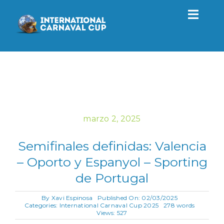
Saltar
al
Toggl
contenido
Navig
Torneo
2027
Actualidad
marzo 2, 2025
Semifinales definidas: Valencia
Contacto
– Oporto y Espanyol – Sporting
de Portugal
ES
By
Xavi Espinosa
Published On: 02/03/2025
Categories:
International Carnaval Cup 2025
278 words
Views: 527