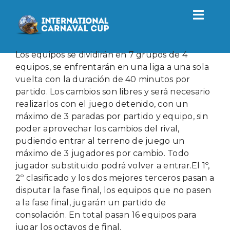
Saltar
al
Toggl
contenido
Navig
Torneo
Los equipos se dividirán en 7 grupos de 4
equipos, se enfrentarán en una liga a una sola
vuelta con la duración de 40 minutos por
2027
partido. Los cambios son libres y será necesario
realizarlos con el juego detenido, con un
máximo de 3 paradas por partido y equipo, sin
Actualidad
poder aprovechar los cambios del rival,
pudiendo entrar al terreno de juego un
máximo de 3 jugadores por cambio. Todo
Contacto
jugador substituido podrá volver a entrar.
El 1º,
2º clasificado y los dos mejores terceros pasan a
ES
disputar la fase final, los equipos que no pasen
a la fase final, jugarán un partido de
consolación. En total pasan 16 equipos para
jugar los octavos de final.