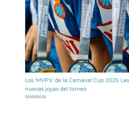
2025: Las
El Valencia CF se proclama campeón 
torneo tras ganar al Espanyol (2-0)
02/03/2025