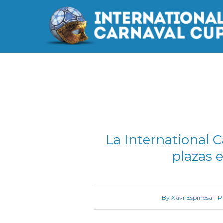
Saltar
al
contenido
La International C
plazas e
By
Xavi Espinosa
P