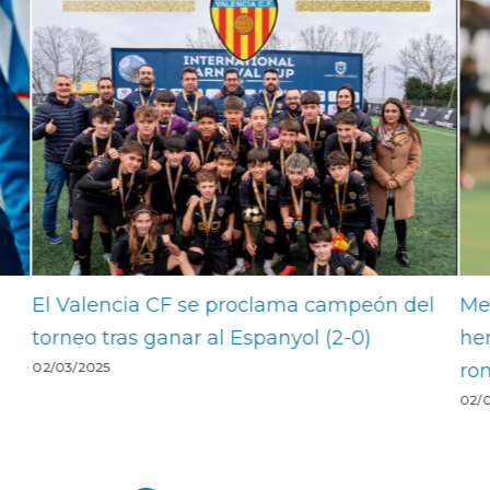
del
Met Borotau, técnico del Girona: «Nos
S
hemos ido haciendo grandes ronda tras
E
0
ronda»
02/03/2025