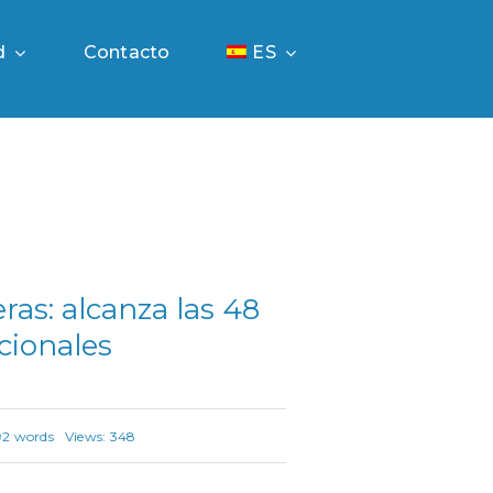
d
Contacto
ES
ras: alcanza las 48
acionales
92 words
Views: 348