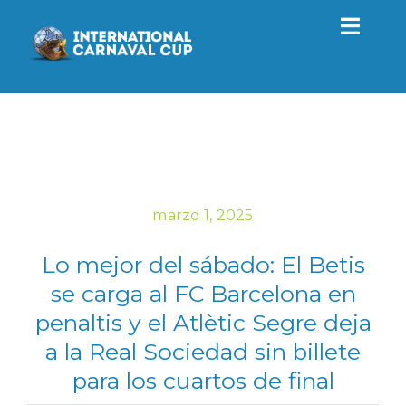
Saltar
al
Toggl
contenido
Navig
Torneo
2027
Actualidad
marzo 1, 2025
Lo mejor del sábado: El Betis
Contacto
se carga al FC Barcelona en
penaltis y el Atlètic Segre deja
ES
a la Real Sociedad sin billete
para los cuartos de final