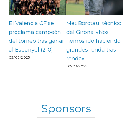
El Valencia CF se
Met Borotau, técnico
Se
:
proclama campeón
del Girona: «Nos
def
del
del torneo tras ganar
hemos ido haciendo
Op
al Espanyol (2-0)
grandes ronda tras
Sp
02/03/2025
02/
ronda»
02/03/2025
Sponsors