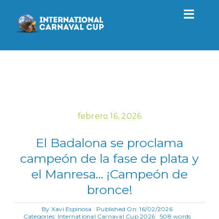
Saltar
al
Toggl
contenido
Navig
Torneo
2027
Actualidad
febrero 16, 2026
El Badalona se proclama
Contacto
campeón de la fase de plata y
el Manresa… ¡Campeón de
ES
bronce!
By
Xavi Espinosa
Published On: 16/02/2026
Categories:
International Carnaval Cup 2026
508 words