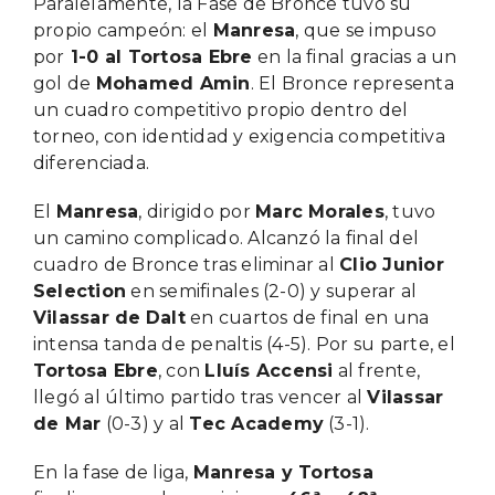
Paralelamente, la Fase de Bronce tuvo su
propio campeón: el
Manresa
, que se impuso
por
1-0 al Tortosa Ebre
en la final gracias a un
gol de
Mohamed Amin
. El Bronce representa
un cuadro competitivo propio dentro del
torneo, con identidad y exigencia competitiva
diferenciada.
El
Manresa
, dirigido por
Marc Morales
, tuvo
un camino complicado. Alcanzó la final del
cuadro de Bronce tras eliminar al
Clio Junior
Selection
en semifinales (2-0) y superar al
Vilassar de
Dalt
en cuartos de final en una
intensa tanda de penaltis (4-5). Por su parte, el
Tortosa Ebre
, con
Lluís Accensi
al frente,
llegó al último partido tras vencer al
Vilassar
de Mar
(0-3) y al
Tec Academy
(3-1).
En la fase de liga,
Manresa y Tortosa