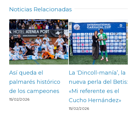
Noticias Relacionadas
MVP
Así queda el
La ‘Dincoll-manía’, la
Da
dro
palmarés histórico
nueva perla del Betis:
Mi
hi’
de los campeones
«Mi referente es el
Li
15/02/2026
Cucho Hernández»
no
15/02/2026
ide
15/0