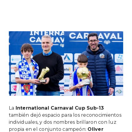
Ver
imagen
más
grande
La
International Carnaval Cup Sub-13
también dejó espacio para los reconocimientos
individuales, y dos nombres brillaron con luz
propia en el conjunto campeón:
Oliver