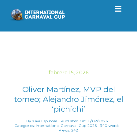
Saltar
al
Toggl
contenido
Navig
Torneo
2027
Actualidad
febrero 15, 2026
Oliver Martínez, MVP del
Contacto
torneo; Alejandro Jiménez, el
‘pichichi’
ES
By
Xavi Espinosa
Published On: 15/02/2026
Categories:
International Carnaval Cup 2026
340 words
Views: 242