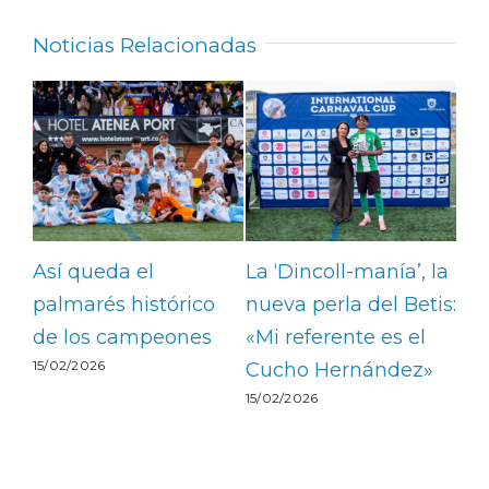
Noticias Relacionadas
Así queda el
La ‘Dincoll-manía’, la
Da
ón
palmarés histórico
nueva perla del Betis:
Mi
 y
de los campeones
«Mi referente es el
Li
15/02/2026
Cucho Hernández»
no
15/02/2026
ce!
ide
15/0