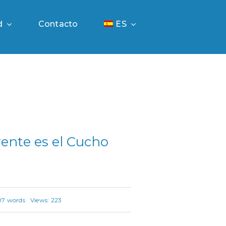
d
Contacto
ES
erente es el Cucho
7 words
Views: 223