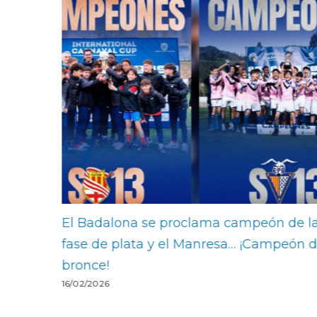
n de la
Oliver Martínez, MVP del torneo; Alejan
mpeón de
Jiménez, el ‘pichichi’
15/02/2026