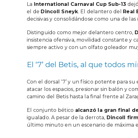
La
International Carnaval Cup Sub-13
dejó
el de
Dincoll Sneyk
. El delantero del
Real 
decisivas y consolidándose como una de las r
Distinguido como mejor delantero centro,
D
insistencia ofensiva, movilidad constante y
siempre activo y con un olfato goleador m
El ‘7’ del Betis, al que todos m
Con el dorsal ‘7’ y un físico potente para s
atacar los espacios, presionar sin balón y c
camino del Betis hasta la final frente al Zara
El conjunto bético
alcanzó la gran final d
igualado. A pesar de la derrota,
Dincoll fir
último minuto en un escenario de máxima e