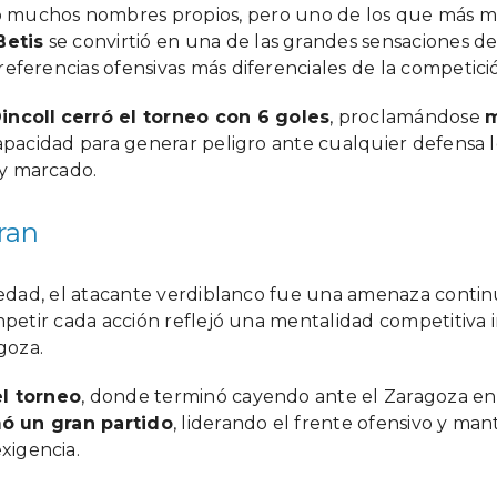
 muchos nombres propios, pero uno de los que más mi
Betis
se convirtió en una de las grandes sensaciones 
eferencias ofensivas más diferenciales de la competici
incoll
cerró el torneo con 6 goles
, proclamándose
m
 capacidad para generar peligro ante cualquier defensa
uy marcado.
iran
u edad, el atacante verdiblanco fue una amenaza contin
ompetir cada acción reflejó una mentalidad competitiva 
goza.
el torneo
, donde terminó cayendo ante el Zaragoza en 
mó un gran partido
, liderando el frente ofensivo y ma
xigencia.