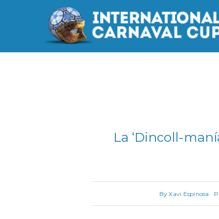
Saltar
al
contenido
La ‘Dincoll-manía
By
Xavi Espinosa
P