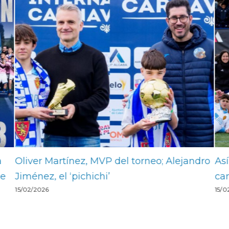
dro
Así queda el palmarés histórico de los
Da
campeones
lo
15/02/2026
15/