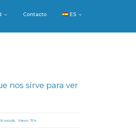
d
Contacto
ES
e nos sirve para ver
16 words
Views: 194