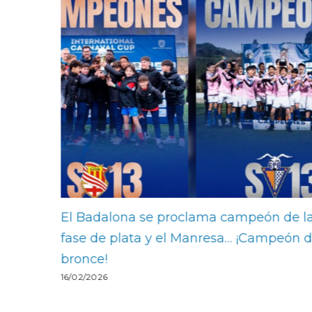
dalona se proclama campeón de la
Oliver Martí
e plata y el Manresa… ¡Campeón de
Jiménez, el ‘
15/02/2026
!
26