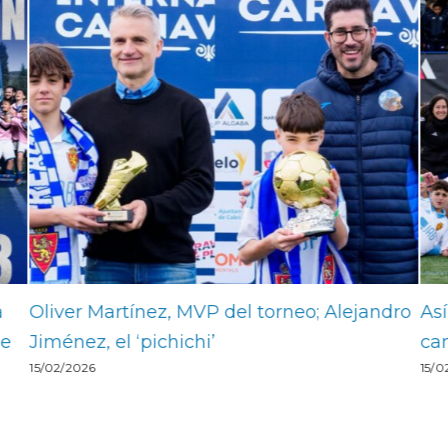
nez, MVP del torneo; Alejandro
Así queda el palmar
pichichi’
campeones
15/02/2026