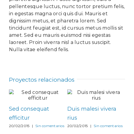
pellentesque luctus, nunc tortor pretium felis,
in egestas magna orci quis dui. Mauris et
dignissim metus, et pharetra lorem. Sed
tincidunt feugiat est, id cursus metus mollis sit
amet. Sed eu mauris euismod nisi egestas
laoreet. Proin viverra nisl a luctus suscipit.
Nulla vitae eleifend felis.
Proyectos relacionados
Sed ut perspiciatis
Neque porro
21/05/2015
|
Sin comentarios
quisquam
rios
21/05/2015
|
Sin comentarios