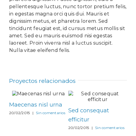
pellentesque luctus, nunc tortor pretium felis,
in egestas magna orci quis dui. Mauris et
dignissim metus, et pharetra lorem. Sed
tincidunt feugiat est, id cursus metus mollis sit
amet. Sed eu mauris euismod nisi egestas
laoreet. Proin viverra nisl a luctus suscipit.
Nulla vitae eleifend felis.
Proyectos relacionados
Proin eget mi tortor
Neque porro
Su
20/02/2015
|
Sin comentarios
quisquam
fac
rios
21/05/2015
|
Sin comentarios
05/0